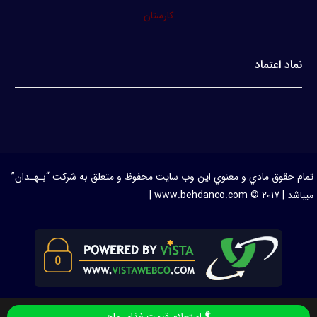
کارستان
نماد اعتماد
تمام حقوق مادي و معنوي اين وب سايت محفوظ و متعلق به شرکت “بـهـدان”
ميباشد | www.behdanco.com © 2017 |