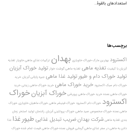
استعدادهای بالقوۀ…
برچسب‌ها
بهدان
اکسترود
بهترین مارک خوراک خاویاری
ترکیبات غذای ماهی خاویار
تغذیه
تغذیه ماهی
تولید خوراک آبزیان
آبزیان با کیفیت
تغذیه ماهی گوشت خوار
تولید خوراک دام و طیور
تولید غذا ماهی
جیره پایانی آبزیان
خرید
خرید خوراک ماهی
خوراک دام سبک اکسترود
خرید خوراک ماهی زینتی
خرید
خوراک
خوراک آبزیان
خوراک ماهی عمده
خرید خوراک ماهی پرورشی
اکسترود
خوراک دام اکسترود
خوراک فینیشر ماهی
خوراک ماهیان خاویاری
خوراک
ماهی عمده
خوراک مخصوص صید ماهی
خوراک پروتئینی آبزیان
راندمان تولید استخر
زمان
طیور
غذا
شرکت بهدان
ضریب تبدیل غذایی
بندی تغذیه ماهی
غذا
دادن به ماهی در سفر
غذای ماهی گرمابی
فروش عمده خوراک ماهی
قیمت تمام شده خوراک