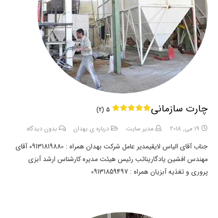
چارت سازمانی
5 (2)
19 می, 2018
مدیر سایت
درباره ی بهدان
بدون دیدگاه
جناب آقای الیاس لایقیمدیر عامل شرکت بهدان همراه : 09131819880 آقای
مهندس افشین یادگارینائب رئیس هیئت مدیره کارشناس ارشد آبزی
پروری و تغذیه آبزیان همراه : 09131859497