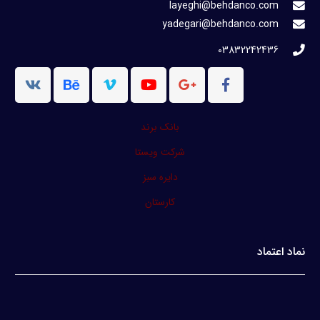
layeghi@behdanco.com
yadegari@behdanco.com
03832242436
بانک برند
شرکت ویستا
دایره سبز
کارستان
نماد اعتماد