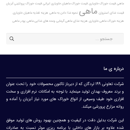
ماهی
قیمت خوراک خاویاری
قیمت خوراک ماهیان خاویاری ایرانی
قیمت خوراک پروتئینی آبزیان
ماهی
قیمت غذای استروژن
نحوه غذا دادن به ماهی
هزینه تغذیه ماهیان خاویاری
هزینه خوراک ماهی خاویاری
هزینه غذای ماهی گرمابی
وعده های غذایی ماهی
پودر ماهی
درباره ی ما
شرکت تعاونی 199 لردگان که از دیرباز تاکنون محصولات خود را تحت عنوان
و برند معروف بهدان تولید مینماید با توجه به امکانات نرم افزاری و سخت
افزاری خود طیف وسیعی از انواع خوراک های مورد نیاز آبزیان را آماده و
روانه مزارع پرورشی میکند.
این شرکت بدلیل دقت در کیفیت و همچنین بهبود روش های تولید موفق
شده علاوه بر بازار های داخلی با برنامه ریزی موثر نسبت به صادرات