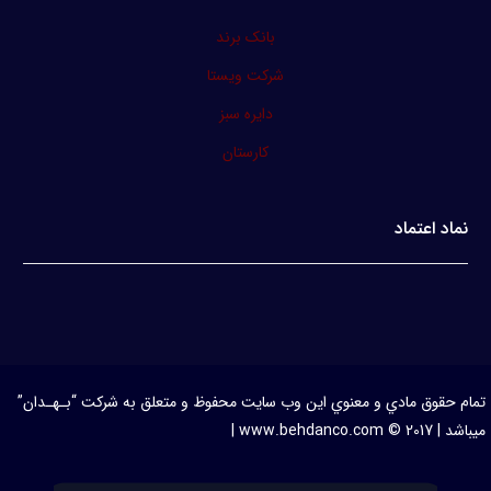
بانک برند
شرکت ویستا
دایره سبز
کارستان
نماد اعتماد
تمام حقوق مادي و معنوي اين وب سايت محفوظ و متعلق به شرکت “بـهـدان”
ميباشد | www.behdanco.com © 2017 |