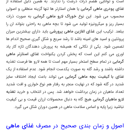
است و توانایی هضم ذرات درشت را ندارند. به همین دلیل استفاده از
غذای پودری ماهی گرمابی
یا همان استارتر ها تنها گزینه منطقی و اصولی
محسوب می شود. این نوع
خوراک لارو ماهی گرمابی
به صورت ذرات
بسیار ریز و میکرونیزه تولید می شود تا بچه ماهی به راحتی بتواند ان را
ببلعد. ترکیب این
غذای اغازین ماهی پرورشی
باید دارای بیشترین میزان
پروتئین و اسید های امینه باشد تا رشد سریع و شکل گیری صحیح اندام ها
تضمین شود. یکی از نکاتی که همیشه به پرورش دهندگان تازه کار یاد
اوری می کنم این است که پخش کردن یکنواخت
غذای استارتر ماهی
گرمابی
در تمام سطح استخر بسیار مهم است تا همه لارو ها فرصت تغذیه
داشته باشند و رشد گله به صورت یکدست انجام شود. عدم استفاده از یک
غذای با کیفیت بچه ماهی گرمابی
می تواند باعث ایجاد اختلاف سایز
شدید در گله شود که در نهایت منجر به رفتار هم نوع خواری و افت شدید
تعداد ماهیان در زمان برداشت خواهد شد. پس در انتخاب و خرید
تغذیه
لارو ماهیان گرمابی
هیچ گاه به دنبال محصولات ارزان قیمت و بی کیفیت
نباشید زیرا پایه و اساس سلامت ماهی در همین دوران شکل می گیرد.
اصول و زمان بندی صحیح در مصرف
غذای ماهی