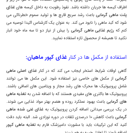
اطراف کیسه ها جریان داشته باشد. نفوذ رطوبت به داخل کیسه های
غذای
پلت ماهی گرمابی
باعث رشد سریع قارچ ها و تولید سموم خطرناکی می
شود که کبد ماهی را نابود می کند. به عنوان یک کارشناس اکیدا توصیه می
کنم که
رژیم غذایی ماهی گرمابی
را بیش از نیاز دو تا سه ماه خود انبار
نکنید تا همیشه از محصول تازه استفاده نمایید.
استفاده از مکمل ها در کنار
غذای کپور ماهیان:
گاهی اوقات شرایط استخر ایجاب می کند که در کنار
غذای اصلی ماهی
گرمابی
از مکمل های خاصی نیز استفاده شود. این مکمل ها می توانند
شامل پروبیوتیک ها محرک های رشد مجاز و ویتامین های اضافی باشند.
پروبیوتیک ها باکتری های مفیدی هستند که با اضافه شدن به
تغذیه ماهی
های گرمابی
باعث بهبود عملکرد روده و هضم بهتر مواد غذایی می شوند.
در یک بررسی میدانی اضافه کردن پروبیوتیک به
غذای غنی شده ماهی
گرمابی
باعث کاهش
10
درصدی تلفات در دوره نوزادی شد. البته باید دقت
کنید که این ترکیبات باید با مشورت دامپزشک فارم به
تغذیه ماهی کپور
اضافه شوند تا تعادل جیره به هم نریزد.