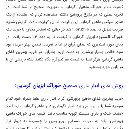
کیفیت بالاتر
خوراک ماهیان گرمابی
و مدیریت صحیح تر شما است. در
تجربه عملی که در مزارع پرورشی داشتم مشاهده کردم که استفاده از یک
غذای شرکتی ماهی گرمابی
ارزان قیمت اما بی کیفیت باعث افزایش شدید
ضریب تبدیل به عدد
2.5
2.52.5
شد در حالی که استخر مجاور با خرید یک
خوراک اکسترود ابزیان گرمابی
با کیفیت تر به عدد 1.3 دست یافت. در
پایان دوره استخری که غذای گران تر اما با ضریب تبدیل بهتر خریده بود
سود خالص بسیار بیشتری به دست اورد. بنابراین در خرید
بهترین غذای
ماهی گرمابی
هرگز فقط به قیمت هر کیلوگرم نگاه نکنید بلکه بازدهی ان را
در پایان دوره بسنجید.
روش های انبار داری صحیح
خوراک ابزیان گرمابی:
خرید بهترین
غذای ماهی پرورشی
اگر با انبار داری غلط همراه شود تمام
سرمایه شما را از بین می برد. انبار نگهداری
دان ماهی گرمابی
باید کاملا
خشک خنک و دارای سیستم تهویه مناسب باشد. کیسه های
خوراک ماهی
پرورشی
نباید به صورت مستقیم روی زمین یا چسبیده به دیوار قرار
بگیرند. حتما از پالت های چوبی یا پلاستیکی استفاده کنید تا هوا در زیر و