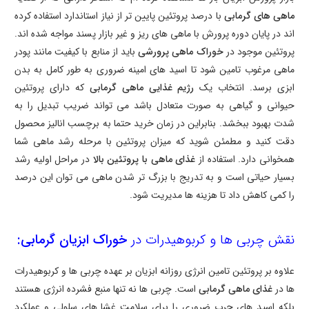
ماهی های گرمابی
با درصد پروتئین پایین تر از نیاز استاندارد استفاده کرده
اند در پایان دوره پرورش با ماهی های ریز و غیر بازار پسند مواجه شده اند.
پروتئین موجود در
خوراک ماهی پرورشی
باید از منابع با کیفیت مانند پودر
ماهی مرغوب تامین شود تا اسید های امینه ضروری به طور کامل به بدن
ابزی برسد. انتخاب یک
رژیم غذایی ماهی گرمابی
که دارای پروتئین
حیوانی و گیاهی به صورت متعادل باشد می تواند ضریب تبدیل را به
شدت بهبود ببخشد. بنابراین در زمان خرید حتما به برچسب انالیز محصول
دقت کنید و مطمئن شوید که میزان پروتئین با مرحله رشد ماهی شما
همخوانی دارد. استفاده از
غذای ماهی با پروتئین بالا
در مراحل اولیه رشد
بسیار حیاتی است و به تدریج با بزرگ تر شدن ماهی می توان این درصد
را کمی کاهش داد تا هزینه ها مدیریت شود.
نقش چربی ها و کربوهیدرات در
خوراک ابزیان گرمابی:
علاوه بر پروتئین تامین انرژی روزانه ابزیان بر عهده چربی ها و کربوهیدرات
ها در
غذای ماهی گرمابی
است. چربی ها نه تنها منبع فشرده انرژی هستند
بلکه اسید های چرب ضروری را برای سلامت غشا های سلولی و عملکرد