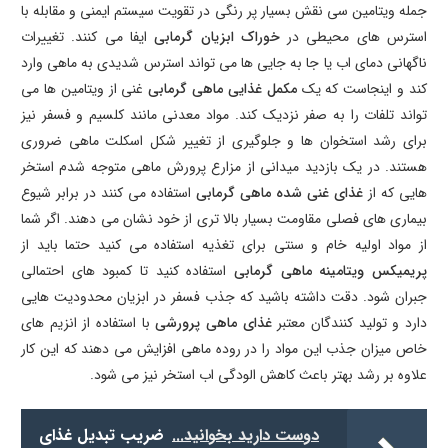
جمله ویتامین سی نقش بسیار پر رنگی در تقویت سیستم ایمنی و مقابله با
استرس های محیطی در
خوراک ابزیان گرمابی
ایفا می کنند. تغییرات
ناگهانی دمای اب یا جا به جایی ها می تواند استرس شدیدی به ماهی وارد
کند و اینجاست که یک
مکمل غذایی ماهی گرمابی
غنی از ویتامین ها می
تواند تلفات را به صفر نزدیک کند. مواد معدنی مانند کلسیم و فسفر نیز
برای رشد استخوان ها و جلوگیری از تغییر شکل اسکلت ماهی ضروری
هستند. در یک بازدید میدانی از مزارع پرورش ماهی متوجه شدم استخر
هایی که از
غذای غنی شده ماهی گرمابی
استفاده می کنند در برابر شیوع
بیماری های فصلی مقاومت بسیار بالا تری از خود نشان می دهند. اگر شما
از مواد اولیه خام و سنتی برای تغذیه استفاده می کنید حتما باید از
پریمیکس ویتامینه ماهی گرمابی
استفاده کنید تا کمبود های احتمالی
جبران شود. دقت داشته باشید که جذب فسفر در ابزیان محدودیت هایی
دارد و تولید کنندگان معتبر
غذای ماهی پرورشی
با استفاده از انزیم های
خاص میزان جذب این مواد را در روده ماهی افزایش می دهند که این کار
علاوه بر رشد بهتر باعث کاهش الودگی اب استخر نیز می شود.
دوست دارید بخوانید...
ضریب تبدیل غذای