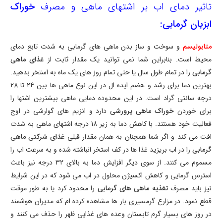
تاثیر دمای اب بر اشتهای ماهی و مصرف
خوراک
ابزیان گرمابی:
متابولیسم
و سوخت و ساز بدن ماهی های گرمابی به شدت تابع دمای
محیط است. بنابراین شما نمی توانید یک مقدار ثابت از
غذای ماهی
گرمابی
را در تمام طول سال یا حتی تمام روز های یک ماه به استخر بدهید.
بهترین دما برای رشد و هضم ایده ال در این نوع ماهی ها بین
24
تا
28
درجه سانتی گراد است. در این محدوده دمایی ماهی بیشترین اشتها را
برای خوردن
خوراک ماهی پرورشی
دارد و انزیم های گوارشی در اوج
فعالیت خود هستند. با کاهش دما به زیر
18
درجه اشتهای ماهی به شدت
افت می کند و اگر شما همچنان به همان مقدار قبلی
غذای شرکتی ماهی
گرمابی
را در اب بریزید غذا ها در کف استخر انباشته شده و به سرعت اب را
مسموم می کنند. از سوی دیگر افزایش دما به بالای
32
درجه نیز باعث
استرس گرمایی و کاهش اکسیژن محلول در اب می شود که در این شرایط
نیز باید مصرف
تغذیه ماهی های گرمابی
را محدود کرد یا به طور موقت
قطع نمود. در مزارع گرمسیری بار ها مشاهده کرده ام که مدیران هوشمند
در روز های بسیار گرم تابستان وعده های غذایی ظهر را حذف می کنند و