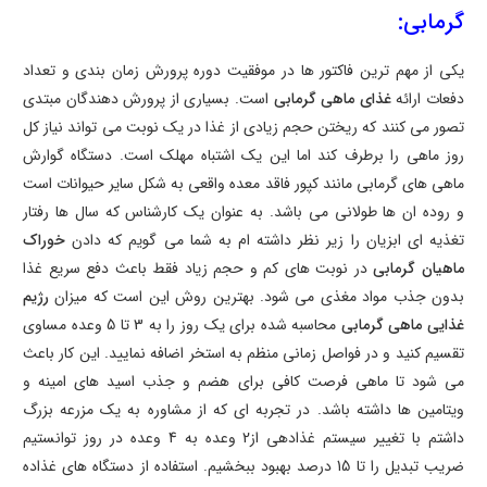
گرمابی:
یکی از مهم ترین فاکتور ها در موفقیت دوره پرورش زمان بندی و تعداد
دفعات ارائه
غذای ماهی گرمابی
است. بسیاری از پرورش دهندگان مبتدی
تصور می کنند که ریختن حجم زیادی از غذا در یک نوبت می تواند نیاز کل
روز ماهی را برطرف کند اما این یک اشتباه مهلک است. دستگاه گوارش
ماهی های گرمابی مانند کپور فاقد معده واقعی به شکل سایر حیوانات است
و روده ان ها طولانی می باشد. به عنوان یک کارشناس که سال ها رفتار
تغذیه ای ابزیان را زیر نظر داشته ام به شما می گویم که دادن
خوراک
ماهیان گرمابی
در نوبت های کم و حجم زیاد فقط باعث دفع سریع غذا
بدون جذب مواد مغذی می شود. بهترین روش این است که میزان
رژیم
غذایی ماهی گرمابی
محاسبه شده برای یک روز را به
3
تا
5
وعده مساوی
تقسیم کنید و در فواصل زمانی منظم به استخر اضافه نمایید. این کار باعث
می شود تا ماهی فرصت کافی برای هضم و جذب اسید های امینه و
ویتامین ها داشته باشد. در تجربه ای که از مشاوره به یک مزرعه بزرگ
داشتم با تغییر سیستم غذادهی از
2
وعده به
4
وعده در روز توانستیم
ضریب تبدیل را تا
15
درصد بهبود ببخشیم. استفاده از دستگاه های غذاده