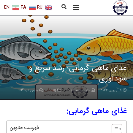
EN
FA
RU
غذای ماهی گرمابی؛ رشد سریع و
سودآوری
8 آوریل, 2026
متین حسن زاده
blog
بدون دیدگاه
غذای ماهی گرمابی:
فهرست عناوین