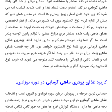
خورده نشده در کف استخر را مشاهده کنید. ماندن بیش از حد
دان پلت
ماهی گرمابی
در کف استخر باعث فساد غذا و افت شدید کیفیت اب می
شود که این خود عامل اصلی بروز بیماری ها است. در مقابل همان طور که
پیش تر اشاره کردم نوع اکسترود روی اب شناور می ماند. از نظر تخصصی
و تجربه ای که از صحبت با مهندسان شیلات به دست اورده ام استفاده از
غذای ماهی پلت شده
بیشتر برای مزارع سنتی با تراکم پایین توجیه پذیر
است اما اگر شما یک سیستم متراکم و مدرن دارید قطعا
بهترین غذای
ماهی گرمابی
برای شما نوع اکسترود خواهد بود. اگر چه
قیمت غذای
ماهی پلت
ارزان تر به نظر می رسد اما اگر هزینه های مربوط به تعویض
اب و تلفات ناشی از الودگی را محاسبه کنید متوجه می شوید که خرید نوع
اکسترود یک سرمایه گذاری هوشمندانه تر است.
کاربرد
غذای پودری ماهی گرمابی
در دوره نوزادی:
حساس ترین مرحله در پرورش ابزیان دوره نوزادی و لاروی است و انتخاب
غذای ماهی گرمابی
در این مرحله نقشی حیاتی در تعیین نرخ زنده ماندن
بچه ماهی ها دارد. دستگاه گوارش لارو ها هنوز به طور کامل تکامل نیافته