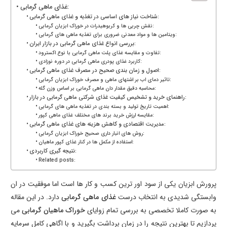
غذای ماهی گرمابی:
شناخت نیاز های اساسی در تغذیه و غذای ماهی گرمابی:
نقش چربی ها و کربوهیدرات در خوراک ابزیان گرمابی:
ویتامین ها و مواد معدنی ضروری برای تغذیه ماهی های گرمابی:
بررسی انواع غذای ماهی گرمابی در بازار ایران:
تفاوت و مقایسه غذای پلت ماهی گرمابی با نوع اکسترود:
کاربرد غذای پودری ماهی گرمابی در دوره نوزادی:
اصول و زمان بندی صحیح در مصرف غذای ماهی گرمابی:
تاثیر دمای اب بر اشتهای ماهی و مصرف خوراک ابزیان گرمابی:
محاسبه دقیق مقدار دان ماهی گرمابی بر اساس وزن گله:
راهنمای خرید و تشخیص کیفیت غذای شرکتی ماهی گرمابی در بازار:
اهمیت تاریخ تولید و بسته بندی در تغذیه ماهی های گرمابی:
مقایسه ارزش خرید برند های مختلف غذای ماهی کپور:
مدیریت اقتصادی و کاهش هزینه های غذای ماهی گرمابی:
روش های انبار داری صحیح خوراک ابزیان گرمابی:
استفاده از مکمل ها در کنار غذای کپور ماهیان:
نتیجه گیری کاربردی:
Related posts:
پرورش ابزیان یکی از سود اور ترین کسب و کار ها است اما موفقیت در ان
وابستگی شدیدی به انتخاب درست
غذای ماهی گرمابی
دارد. در این مقاله
به صورت کاملا تخصصی به بررسی تمام زوایای
خوراک ماهیان گرمابی
می
پردازیم تا بهترین نتیجه را در زمان برداشت بگیرید و با اگاهی کامل سرمایه